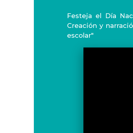
Festeja el Día Na
Creación y narraci
escolar"