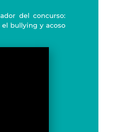
ador del concurso:
el bullying y acoso