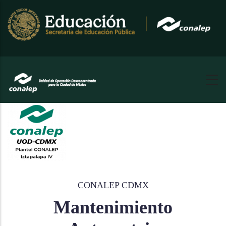
Pasar
al
contenido
principal
CONALEP CDMX
Mantenimiento