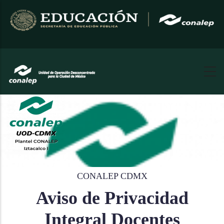
Pasar
al
contenido
principal
CONALEP CDMX
Aviso de Privacidad
Integral Docentes