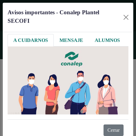
Pasar al contenido principal
Avisos importantes - Conalep Plantel
SECOFI
A CUIDARNOS
MENSAJE
ALUMNOS
Cerrar