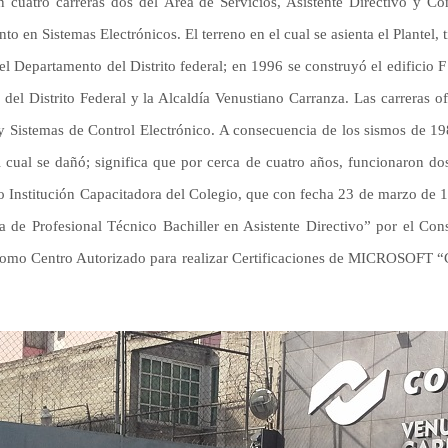
en cuatro carreras dos del Área de Servicios, Asistente Directivo y C
o en Sistemas Electrónicos. El terreno en el cual se asienta el Plantel
l Departamento del Distrito federal; en 1996 se construyó el edificio F
l Distrito Federal y la Alcaldía Venustiano Carranza. Las carreras of
istemas de Control Electrónico. A consecuencia de los sismos de 1985
 cual se dañó; significa que por cerca de cuatro años, funcionaron dos
como Institución Capacitadora del Colegio, que con fecha 23 de marzo 
a de Profesional Técnico Bachiller en Asistente Directivo” por el Co
mo Centro Autorizado para realizar Certificaciones de MICROSOFT “Cert