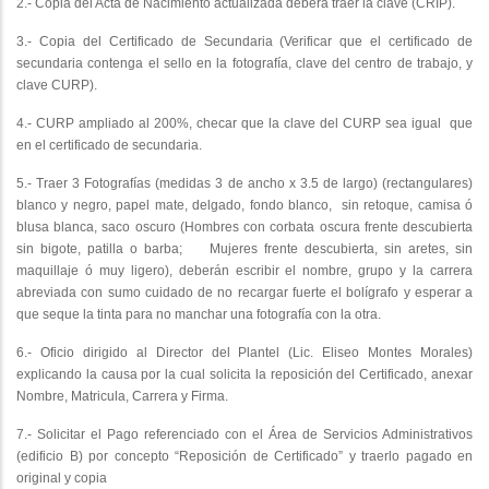
2.- Copia del Acta de Nacimiento actualizada deberá traer la clave (CRIP).
3.- Copia del Certificado de Secundaria (Verificar que el certificado de
secundaria contenga el sello en la fotografía, clave del centro de trabajo, y
clave CURP).
4.- CURP ampliado al 200%, checar que la clave del CURP sea igual que
en el certificado de secundaria.
5.- Traer 3 Fotografías (medidas 3 de ancho x 3.5 de largo) (rectangulares)
blanco y negro, papel mate, delgado, fondo blanco, sin retoque, camisa ó
blusa blanca, saco oscuro (Hombres con corbata oscura frente descubierta
sin bigote, patilla o barba; Mujeres frente descubierta, sin aretes, sin
maquillaje ó muy ligero), deberán escribir el nombre, grupo y la carrera
abreviada con sumo cuidado de no recargar fuerte el bolígrafo y esperar a
que seque la tinta para no manchar una fotografía con la otra.
6.- Oficio dirigido al Director del Plantel (Lic. Eliseo Montes Morales)
explicando la causa por la cual solicita la reposición del Certificado, anexar
Nombre, Matricula, Carrera y Firma.
7.- Solicitar el Pago referenciado con el Área de Servicios Administrativos
(edificio B) por concepto “Reposición de Certificado” y traerlo pagado en
original y copia