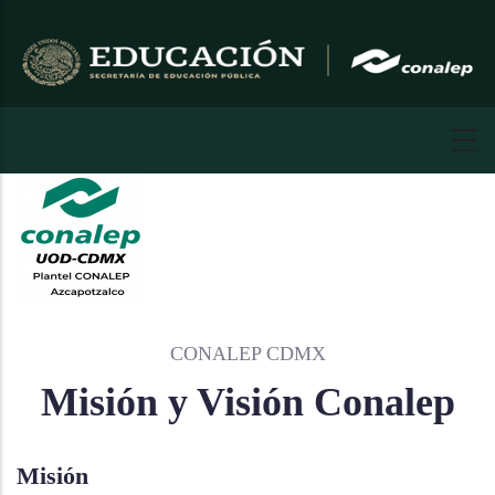
Pasar
al
contenido
principal
CONALEP CDMX
Misión y Visión Conalep
Misión