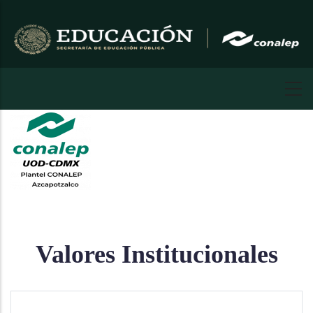
Pasar
al
contenido
principal
CONALEP AZCAPOTZALCO CDMX
Valores Institucionales