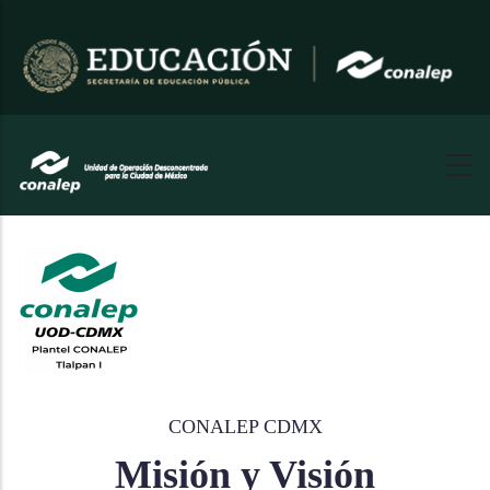
Pasar
al
contenido
principal
CONALEP CDMX
Misión y Visión